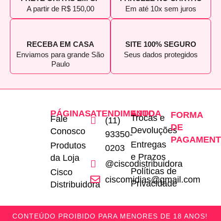
A partir de R$ 150,00
Em até 10x sem juros
RECEBA EM CASA
SITE 100% SEGURO
Enviamos para grande São
Seus dados protegidos
Paulo
PÁGINAS
ATENDIMENTO
AJUDA
FORMA
Trocas e
Fale
(11)
DE
Devoluções
Conosco
93350-
PAGAMEN
Entregas
Produtos
0203
e Prazos
da Loja
@ciscodistribuidora
Políticas de
Cisco
ciscomidias@gmail.com
Privacidade
Distribuidora
CONTEÚDO PROIBIDO PARA MENORES DE 18 ANOS!