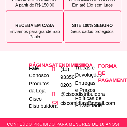
A partir de R$ 150,00
Em até 10x sem juros
RECEBA EM CASA
SITE 100% SEGURO
Enviamos para grande São
Seus dados protegidos
Paulo
PÁGINAS
ATENDIMENTO
AJUDA
FORMA
Trocas e
Fale
(11)
DE
Devoluções
Conosco
93350-
PAGAMEN
Entregas
Produtos
0203
e Prazos
da Loja
@ciscodistribuidora
Políticas de
Cisco
ciscomidias@gmail.com
Privacidade
Distribuidora
CONTEÚDO PROIBIDO PARA MENORES DE 18 ANOS!