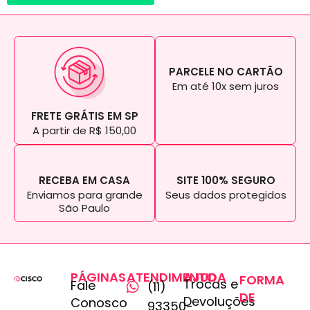
PARCELE NO CARTÃO
Em até 10x sem juros
FRETE GRÁTIS EM SP
A partir de R$ 150,00
RECEBA EM CASA
SITE 100% SEGURO
Enviamos para grande
Seus dados protegidos
São Paulo
PÁGINAS
ATENDIMENTO
AJUDA
FORMA
Trocas e
Fale
(11)
DE
Devoluções
Conosco
93350-