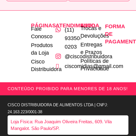
PÁGINAS
ATENDIMENTO
AJUDA
FORMA
Trocas e
Fale
(11)
DE
Devoluções
Conosco
93350-
PAGAMEN
Entregas
Produtos
0203
e Prazos
da Loja
@ciscodistribuidora
Políticas de
Cisco
ciscomidias@gmail.com
Privacidade
Distribuidora
CONTEÚDO PROIBIDO PARA MENORES DE 18 ANOS!
CISCO DISTRIBUIDORA DE ALIMENTOS LTDA | CNPJ:
24.163.223/0001-38
Loja Física: Rua Joaquim Oliveira Freitas, 609. Vila
Mangalot. São Paulo/SP.